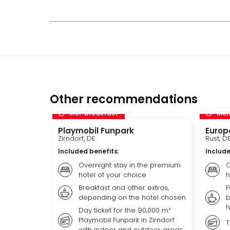
Other recommendations
incl. breakfast
incl
Playmobil Funpark
Europ
Zirndorf, DE
Rust, D
Included benefits
:
Include
Overnight stay in the premium
O
hotel of your choice
h
Breakfast and other extras,
F
depending on the hotel chosen
b
h
Day ticket for the 90,000 m²
Playmobil Funpark in Zirndorf
T
with indoor and outdoor areas