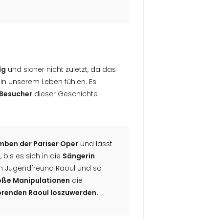
lg
und sicher nicht zuletzt, da das
 in unserem Leben fühlen. Es
 Besucher
dieser Geschichte
ben der Pariser Oper
und lässt
bis es sich in die
Sängerin
hren Jugendfreund Raoul und so
roße Manipulationen
die
örenden Raoul loszuwerden.