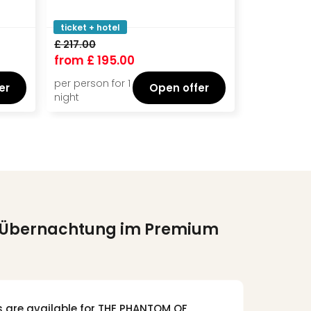
ticket + hotel
£ 217.00
from
£ 195.00
per person for 1
er
Open offer
night
. Übernachtung im Premium
s are available for THE PHANTOM OF