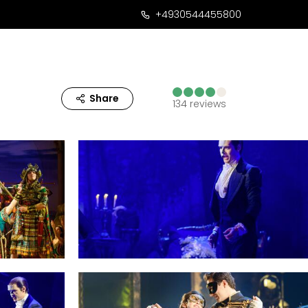
+4930544455800
Share
134
reviews