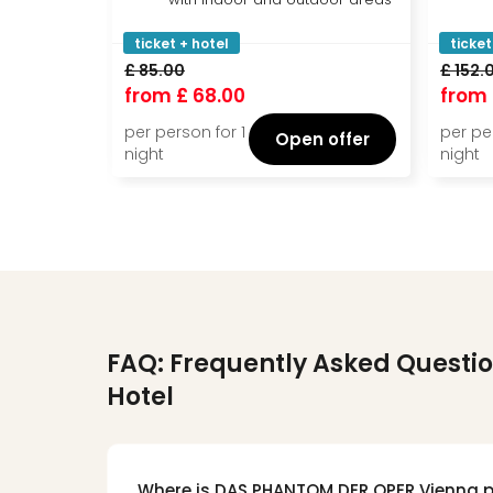
ticket + hotel
ticket
£ 85.00
£ 152.
from
£ 68.00
from
per person for 1
per pe
Open offer
night
night
FAQ: Frequently Asked Questi
Hotel
Where is DAS PHANTOM DER OPER Vienna 