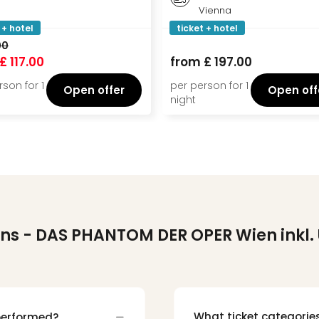
Vienna
 + hotel
ticket + hotel
00
£ 117.00
from
£ 197.00
rson for 1
per person for 1
Open offer
Open off
night
ons
- DAS PHANTOM DER OPER Wien inkl
What ticket categorie
performed?