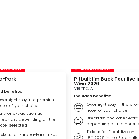
. breakfast
incl. breakfast
a-Park
Pitbull: I'm Back Tour live i
Wien 2026
E
Vienna, AT
d benefits
:
Included benefits
:
vernight stay in a premium
Overnight stay in the pr
otel of your choice
hotel of your choice
urther extras such as
Breakfast and other extra
reakfast, depending on the
depending on the hotel 
otel selected
Tickets for Pitbull live on
ickets for Europa-Park in Rust
18.11.2026 in the Stadthalle